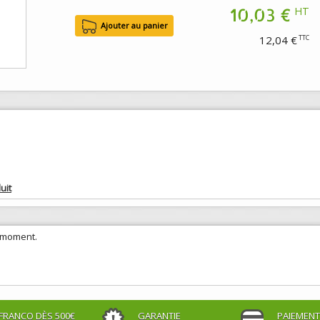
10,03 €
HT
12,04 €
TTC
uit
e moment.
FRANCO DÈS 500€
GARANTIE
PAIEMENT