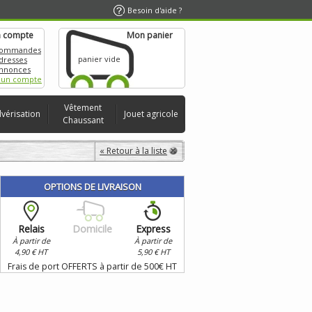
Besoin d'aide ?
 compte
Mon panier
commandes
panier vide
dresses
nnonces
 un compte
Vêtement
lvérisation
Jouet agricole
Chaussant
« Retour à la liste
OPTIONS DE LIVRAISON
Relais
Domicile
Express
À partir de
À partir de
4,90 € HT
5,90 € HT
Frais de port OFFERTS à partir de 500€ HT