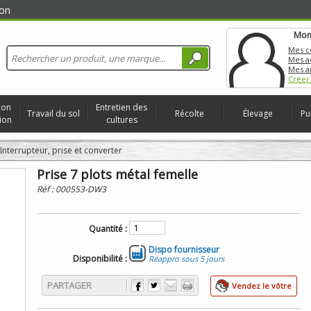
on
Mon
Mes 
Mes a
Mes a
Créer
ion
Entretien des
Travail du sol
Récolte
Élevage
Pu
ion
cultures
Interrupteur, prise et converter
Prise 7 plots métal femelle
Réf :
000553-DW3
Quantité :
Dispo fournisseur
Disponibilité :
Réappro sous 5 jours
PARTAGER
Vendez le vôtre