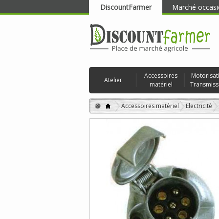
DiscountFarmer
Marché occasi
RECHERCHER
Accessoires
Motorisat
Atelier
matériel
Transmiss
Accessoires matériel
Electricité