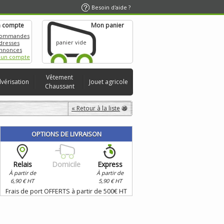
Besoin d'aide ?
 compte
Mon panier
commandes
panier vide
dresses
nnonces
 un compte
Vêtement
lvérisation
Jouet agricole
Chaussant
« Retour à la liste
OPTIONS DE LIVRAISON
Relais
Domicile
Express
À partir de
À partir de
6,90 € HT
5,90 € HT
Frais de port OFFERTS à partir de 500€ HT