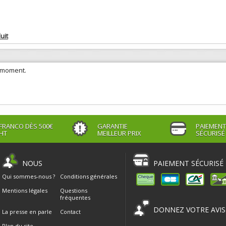
uit
e moment.
FRANCO DÈS 500€
GARANTIE
PAIEMENT
HT
MEILLEUR PRIX
SÉCURISÉ
NOUS
PAIEMENT SÉCURISÉ
Qui sommes-nous ?
Conditions générales
Mentions légales
Questions
fréquentes
DONNEZ VOTRE AVIS
La presse en parle
Contact
Plan du site