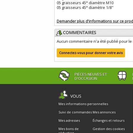
05 graisseurs 45° diamètre M10
05 graisseurs 45° diamètre 1/8"
Demander plus d'informations sur ce prod
COMMENTAIRES
Aucun commentaire n'a été publié pour l
Connectez-vous pour donner votre avis
PIÈCES NEUVES ET
D'OCCASION
VOUS
Mes informations personnelles
Suivi de commandes
Mes annonces
Mes adresses
Échanges et retours
Mes bons de
Gestion des cookies
réduction