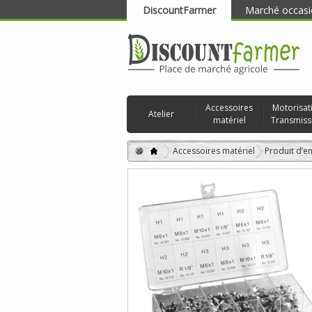
DiscountFarmer
Marché occasi
RECHERCHER
Accessoires
Motorisat
Atelier
matériel
Transmiss
Accessoires matériel
Produit d’en