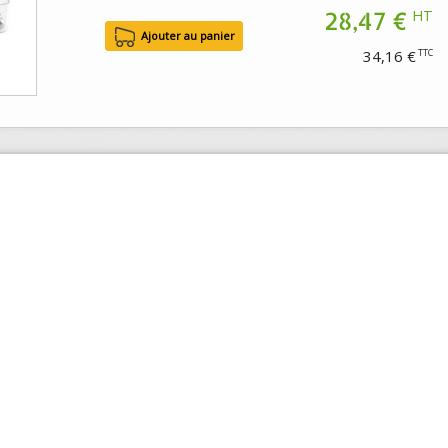
28,47 €
HT
34,16 €
TTC