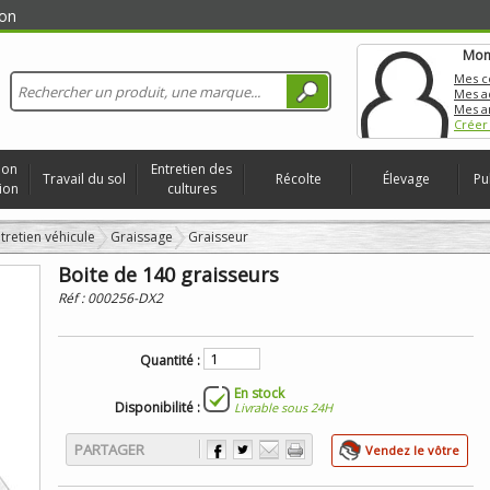
on
Mon
Mes 
Mes a
Mes a
Créer
ion
Entretien des
Travail du sol
Récolte
Élevage
Pu
ion
cultures
tretien véhicule
Graissage
Graisseur
Boite de 140 graisseurs
Réf :
000256-DX2
Quantité :
En stock
Disponibilité :
Livrable sous 24H
PARTAGER
Vendez le vôtre