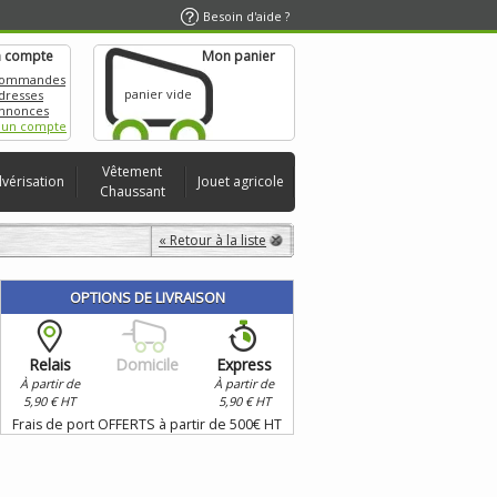
Besoin d'aide ?
 compte
Mon panier
commandes
panier vide
dresses
nnonces
 un compte
Vêtement
lvérisation
Jouet agricole
Chaussant
« Retour à la liste
OPTIONS DE LIVRAISON
Relais
Domicile
Express
À partir de
À partir de
5,90 € HT
5,90 € HT
Frais de port OFFERTS à partir de 500€ HT