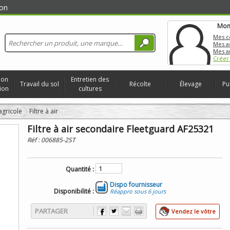
on
Mon
Mes 
Mes a
Mes a
Créer
ion
Entretien des
Travail du sol
Récolte
Élevage
Pu
ion
cultures
 agricole
Filtre à air
Filtre à air secondaire Fleetguard AF25321
Réf :
006885-2ST
Quantité :
Dispo fournisseur
Disponibilité :
Réappro sous 6 jours
PARTAGER
Vendez le vôtre