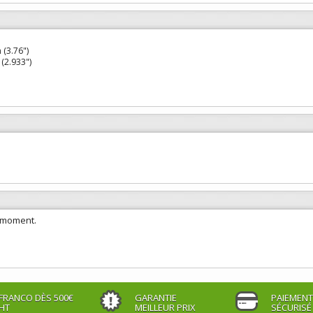
(3.76")
(2.933")
e moment.
FRANCO DÈS 500€
GARANTIE
PAIEMENT
HT
MEILLEUR PRIX
SÉCURISÉ