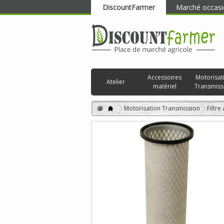
DiscountFarmer
Marché occasi
RECHERCHER
Accessoires
Motorisat
Atelier
matériel
Transmiss
Motorisation Transmission
Filtre