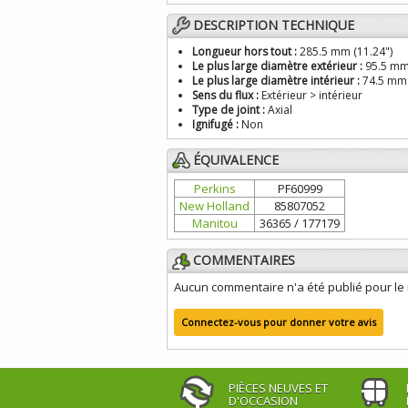
DESCRIPTION TECHNIQUE
Longueur hors tout :
285.5 mm (11.24")
Le plus large diamètre extérieur :
95.5 mm 
Le plus large diamètre intérieur :
74.5 mm 
Sens du flux :
Extérieur > intérieur
Type de joint :
Axial
Ignifugé :
Non
ÉQUIVALENCE
Perkins
PF60999
New Holland
85807052
Manitou
36365 / 177179
COMMENTAIRES
Aucun commentaire n'a été publié pour l
Connectez-vous pour donner votre avis
PIÈCES NEUVES ET
D'OCCASION