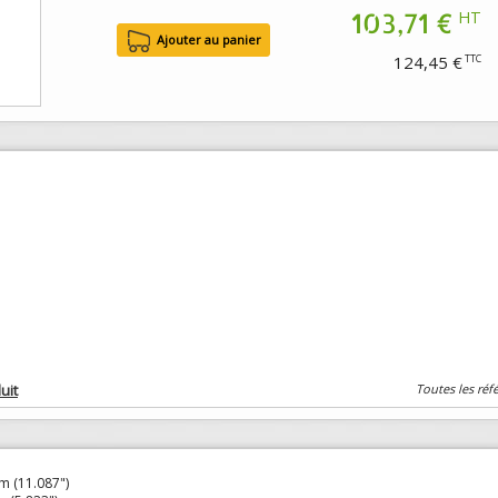
103,71 €
HT
124,45 €
TTC
uit
Toutes les réf
 (11.087")