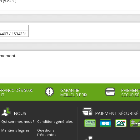
 (5.823")
4407 / 1534331
e moment.
FRANCO DÈS 500€
GARANTIE
PAIEMENT
HT
MEILLEUR PRIX
SÉCURISÉ
NOUS
PAIEMENT SÉCURISÉ
Qui sommes-nous ?
Conditions générales
Mentions légales
Questions
fréquentes