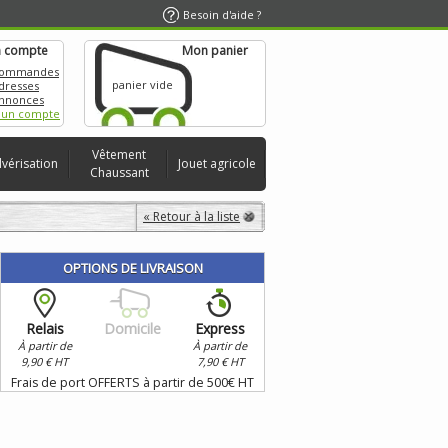
Besoin d'aide ?
 compte
Mon panier
commandes
panier vide
dresses
nnonces
 un compte
Vêtement
lvérisation
Jouet agricole
Chaussant
« Retour à la liste
OPTIONS DE LIVRAISON
Relais
Domicile
Express
À partir de
À partir de
9,90 € HT
7,90 € HT
Frais de port OFFERTS à partir de 500€ HT