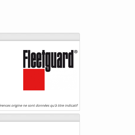
érences origine ne sont données qu'à titre indicatif