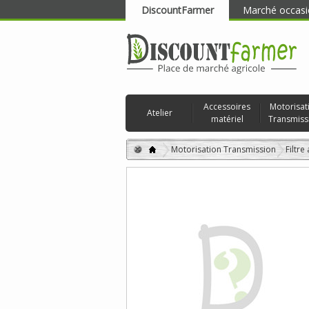
DiscountFarmer
Marché occasi
RECHERCHER
Accessoires
Motorisat
Atelier
matériel
Transmiss
Motorisation Transmission
Filtre