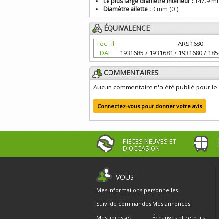
Le plus large diamètre intérieur :
147.9 mm
Diamètre ailette :
0 mm (0")
ÉQUIVALENCE
Tec-Fil
ARS1680
DAF
1931685 / 1931681 / 1931680 / 185
COMMENTAIRES
Aucun commentaire n'a été publié pour l
Connectez-vous pour donner votre avis
PIÈCES NEUVES ET
D'OCCASION
VOUS
Mes informations personnelles
Suivi de commandes
Mes annonces
Mes adresses
Échanges et retours