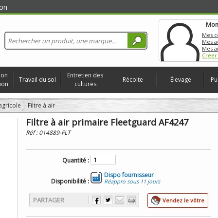
on
Mon
Mes 
Mes a
Mes a
Créer
ion
Entretien des
Travail du sol
Récolte
Élevage
Pu
ion
cultures
 agricole
Filtre à air
Filtre à air primaire Fleetguard AF4247
Réf :
014889-FLT
Quantité :
Dispo fournisseur
Disponibilité :
Réappro sous 11 jours
PARTAGER
Vendez le vôtre