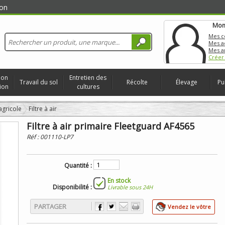
on
Mon
Mes 
Mes a
Mes a
Créer
ion
Entretien des
Travail du sol
Récolte
Élevage
Pu
ion
cultures
 agricole
Filtre à air
Filtre à air primaire Fleetguard AF4565
Réf :
001110-LP7
Quantité :
En stock
Disponibilité :
Livrable sous 24H
PARTAGER
Vendez le vôtre