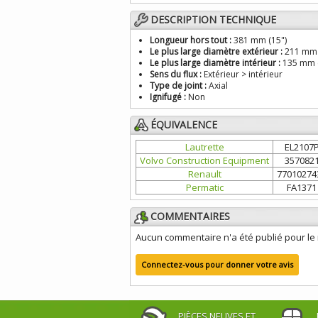
DESCRIPTION TECHNIQUE
Longueur hors tout :
381 mm (15")
Le plus large diamètre extérieur :
211 mm 
Le plus large diamètre intérieur :
135 mm (
Sens du flux :
Extérieur > intérieur
Type de joint :
Axial
Ignifugé :
Non
ÉQUIVALENCE
Lautrette
EL2107
Volvo Construction Equipment
357082
Renault
77010274
Permatic
FA1371
COMMENTAIRES
Aucun commentaire n'a été publié pour l
Connectez-vous pour donner votre avis
PIÈCES NEUVES ET