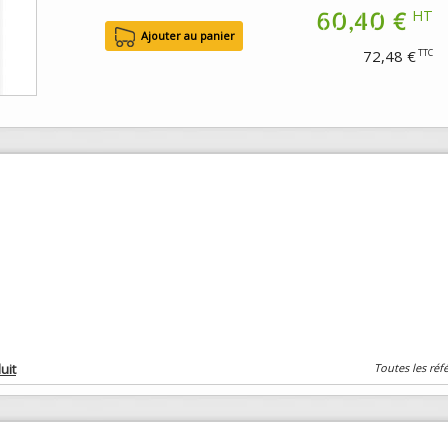
60,40 €
HT
72,48 €
TTC
uit
Toutes les réf