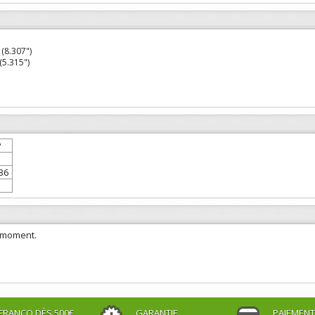
(8.307")
5.315")
P
1
36
e moment.
FRANCO DÈS 500€
GARANTIE
PAIEMENT