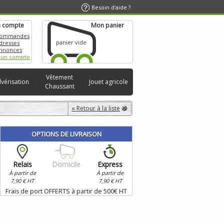
Besoin d'aide ?
 compte
Mon panier
commandes
panier vide
dresses
nnonces
 un compte
Vêtement
lvérisation
Jouet agricole
Chaussant
« Retour à la liste
OPTIONS DE LIVRAISON
Relais
Domicile
Express
À partir de
À partir de
7,90 € HT
7,90 € HT
Frais de port OFFERTS à partir de 500€ HT