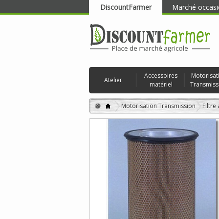
DiscountFarmer
Marché occasi
RECHERCHER
Accessoires
Motorisat
Atelier
matériel
Transmiss
Motorisation Transmission
Filtre