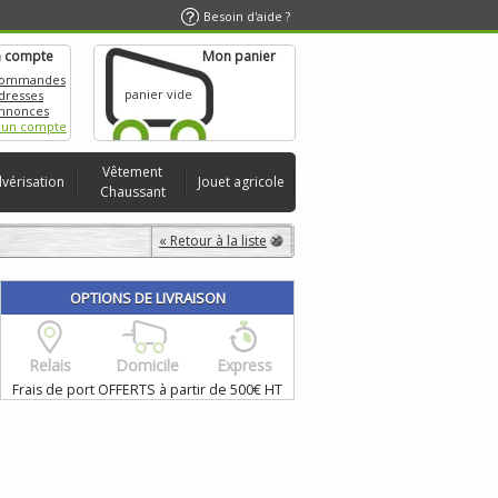
Besoin d'aide ?
 compte
Mon panier
commandes
panier vide
dresses
nnonces
 un compte
Vêtement
lvérisation
Jouet agricole
Chaussant
« Retour à la liste
OPTIONS DE LIVRAISON
Relais
Domicile
Express
Frais de port OFFERTS à partir de 500€ HT