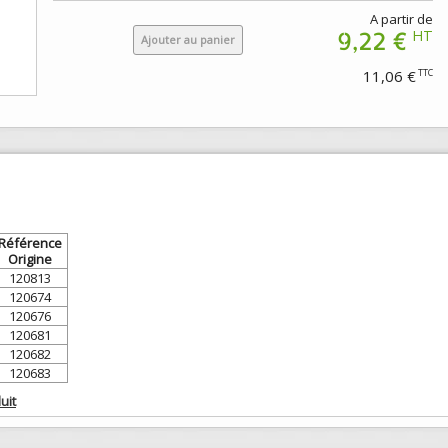
A partir de
9,22 €
HT
Ajouter au panier
11,06 €
TTC
Référence
Origine
120813
120674
120676
120681
120682
120683
uit