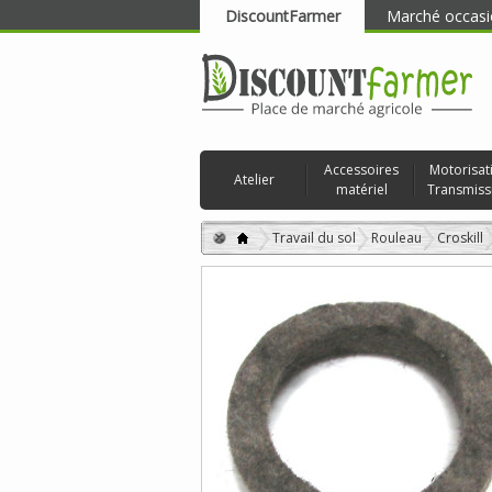
DiscountFarmer
Marché occasi
RECHERCHER
Accessoires
Motorisat
Atelier
matériel
Transmiss
Travail du sol
Rouleau
Croskill