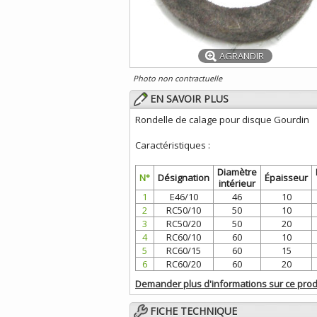
AGRANDIR
Photo non contractuelle
EN SAVOIR PLUS
Rondelle de calage pour disque Gourdin
Caractéristiques :
Diamètre
N°
Désignation
Épaisseur
intérieur
1
E46/10
46
10
2
RC50/10
50
10
3
RC50/20
50
20
4
RC60/10
60
10
5
RC60/15
60
15
6
RC60/20
60
20
Demander plus d'informations sur ce prod
FICHE TECHNIQUE