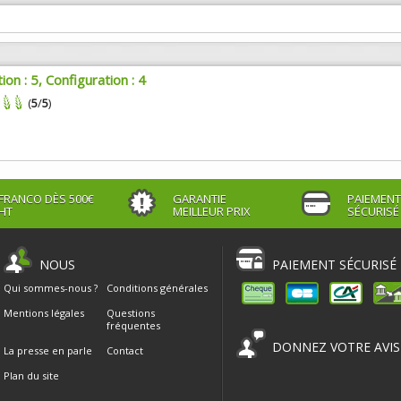
ion : 5, Configuration : 4
(
5
/
5
)
FRANCO DÈS 500€
GARANTIE
PAIEMENT
HT
MEILLEUR PRIX
SÉCURISÉ
NOUS
PAIEMENT SÉCURISÉ
Qui sommes-nous ?
Conditions générales
Mentions légales
Questions
fréquentes
DONNEZ VOTRE AVIS
La presse en parle
Contact
Plan du site