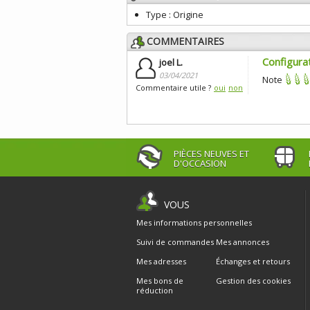
Type :
Origine
COMMENTAIRES
Configurat
joel L.
03/04/2021
Note
Commentaire utile ?
oui
non
PIÈCES NEUVES ET
D'OCCASION
VOUS
Mes informations personnelles
Suivi de commandes
Mes annonces
Mes adresses
Échanges et retours
Mes bons de
Gestion des cookies
réduction