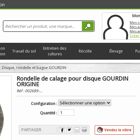
on
Mon
Mes 
Mes a
Mes a
Créer
ion
Entretien des
Travail du sol
Récolte
Élevage
Pu
ion
cultures
Disque, rondelle et bague GOURDIN
Rondelle de calage pour disque GOURDIN
ORIGINE
Réf :
002689-...
Configuration :
Quantité :
PARTAGER
Vendez le vôtre