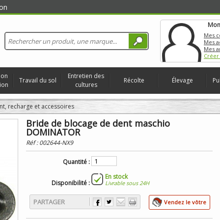
on
Mon
Mes 
Mes a
Mes a
Créer
ion
Entretien des
Travail du sol
Récolte
Élevage
Pu
ion
cultures
nt, recharge et accessoires
Bride de blocage de dent maschio
DOMINATOR
Réf :
002644-NX9
Quantité :
En stock
Disponibilité :
Livrable sous 24H
PARTAGER
Vendez le vôtre