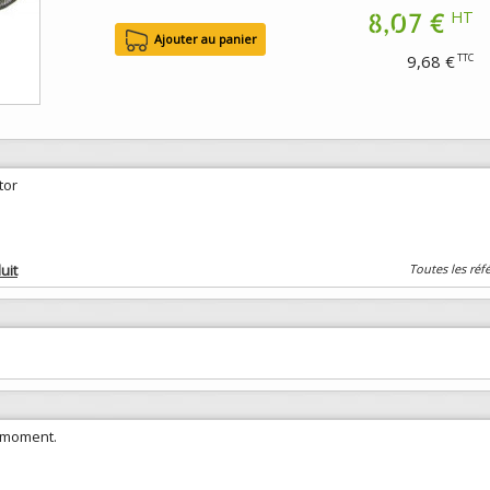
8,07 €
HT
9,68 €
TTC
tor
uit
Toutes les réf
e moment.