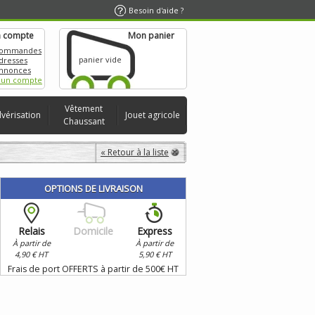
Besoin d'aide ?
 compte
Mon panier
commandes
panier vide
dresses
nnonces
 un compte
Vêtement
lvérisation
Jouet agricole
Chaussant
« Retour à la liste
OPTIONS DE LIVRAISON
Relais
Domicile
Express
À partir de
À partir de
4,90 € HT
5,90 € HT
Frais de port OFFERTS à partir de 500€ HT