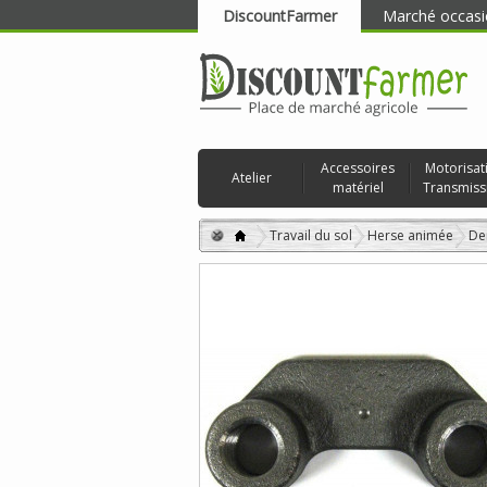
DiscountFarmer
Marché occasi
RECHERCHER
Accessoires
Motorisat
Atelier
matériel
Transmiss
Travail du sol
Herse animée
De