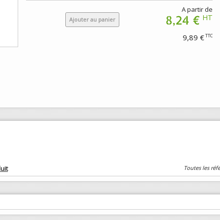
A partir de
8,24 €
HT
Ajouter au panier
9,89 €
TTC
uit
Toutes les réf