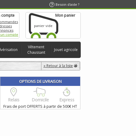
Besoin d'aide ?
 compte
Mon panier
commandes
panier vide
dresses
nnonces
 un compte
Vêtement
lvérisation
Jouet agricole
Chaussant
« Retour à la liste
OPTIONS DE LIVRAISON
Relais
Domicile
Express
Frais de port OFFERTS à partir de 500€ HT