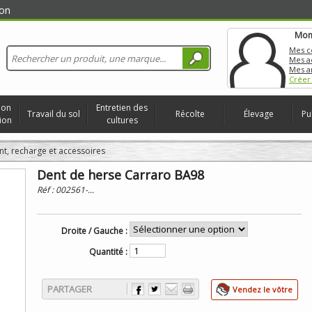
on
Mon
Mes 
Mes a
Mes a
Créer
ion
Entretien des
Travail du sol
Récolte
Élevage
Pu
ion
cultures
nt, recharge et accessoires
Dent de herse Carraro BA98
Réf :
002561-...
Droite / Gauche :
Quantité :
PARTAGER
Vendez le vôtre