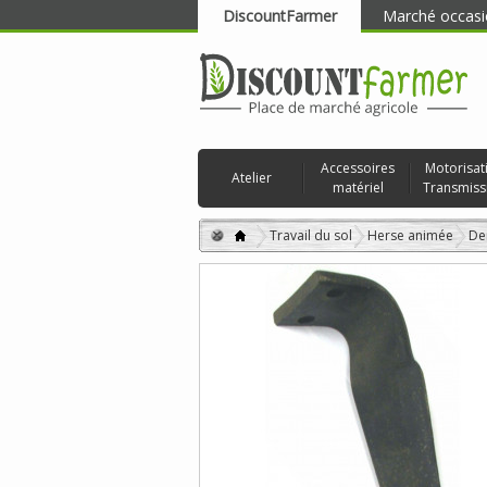
DiscountFarmer
Marché occasi
RECHERCHER
Accessoires
Motorisat
Atelier
matériel
Transmiss
Travail du sol
Herse animée
De