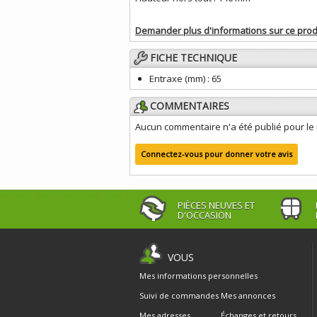
Demander plus d'informations sur ce prod
FICHE TECHNIQUE
Entraxe (mm) :
65
COMMENTAIRES
Aucun commentaire n'a été publié pour l
Connectez-vous pour donner votre avis
PIÈCES NEUVES ET
D'OCCASION
VOUS
Mes informations personnelles
Suivi de commandes
Mes annonces
Mes adresses
Échanges et retours