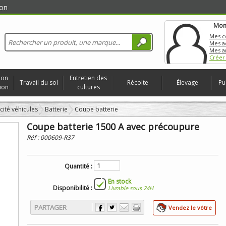
on
Mon
Mes 
Mes a
Mes a
Créer
ion
Entretien des
Travail du sol
Récolte
Élevage
Pu
ion
cultures
icité véhicules
Batterie
Coupe batterie
Coupe batterie 1500 A avec précoupure
Réf :
000609-R37
Quantité :
En stock
Disponibilité :
Livrable sous 24H
PARTAGER
Vendez le vôtre