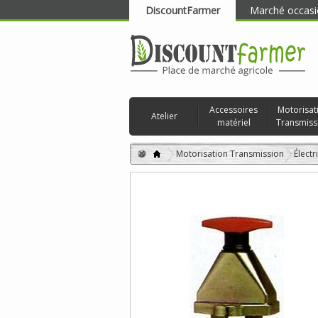
DiscountFarmer
Marché occasi
RECHERCHER
Accessoires
Motorisat
Atelier
matériel
Transmiss
Motorisation Transmission
Électr