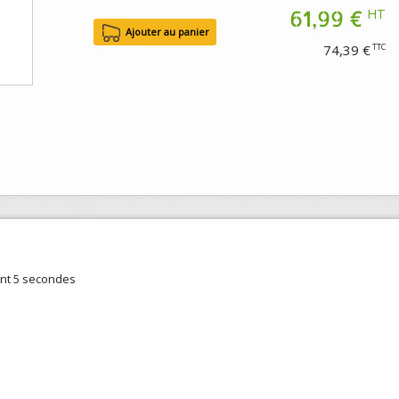
61,99 €
HT
74,39 €
TTC
ant 5 secondes