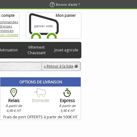
Besoin d'aide ?
 compte
Mon panier
commandes
panier vide
dresses
nnonces
 un compte
Vêtement
lvérisation
Jouet agricole
Chaussant
« Retour à la liste
OPTIONS DE LIVRAISON
Relais
Domicile
Express
À partir de
À partir de
6,90 € HT
5,90 € HT
Frais de port OFFERTS à partir de 500€ HT