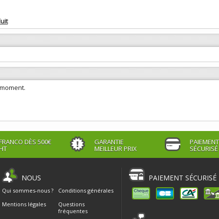
uit
e moment.
FRANCO DÈS 500€
GARANTIE
PAIEMENT
HT
MEILLEUR PRIX
SÉCURISÉ
NOUS
PAIEMENT SÉCURISÉ
Qui sommes-nous ?
Conditions générales
Mentions légales
Questions
fréquentes