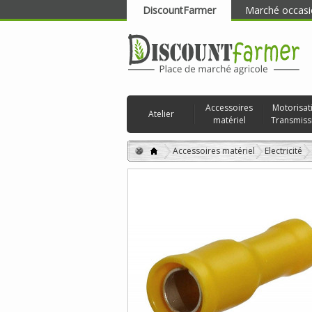
DiscountFarmer
Marché occasi
RECHERCHER
Accessoires
Motorisat
Atelier
matériel
Transmiss
Accessoires matériel
Electricité