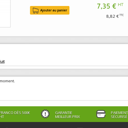
7,35 €
HT
8,82 €
TTC
uit
e moment.
FRANCO DÈS 500€
GARANTIE
PAIEMENT
HT
MEILLEUR PRIX
SÉCURISÉ