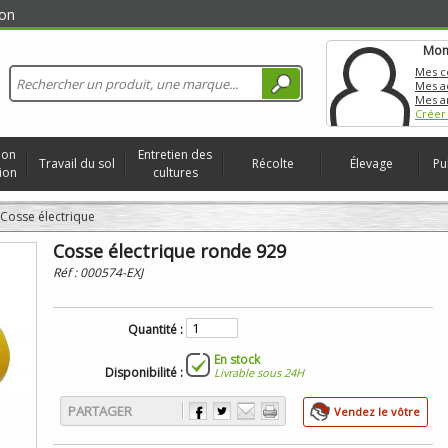
on
Mon
Mes 
Mes a
Mes a
Créer
ion
Entretien des
Travail du sol
Récolte
Élevage
Pu
ion
cultures
Cosse électrique
Cosse électrique ronde 929
Réf :
000574-EXJ
Quantité :
En stock
Disponibilité :
Livrable sous 24H
PARTAGER
Vendez le vôtre