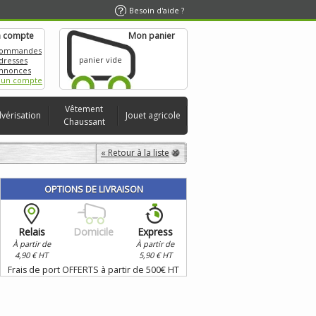
Besoin d'aide ?
 compte
Mon panier
commandes
panier vide
dresses
nnonces
 un compte
Vêtement
lvérisation
Jouet agricole
Chaussant
« Retour à la liste
OPTIONS DE LIVRAISON
Relais
Domicile
Express
À partir de
À partir de
4,90 € HT
5,90 € HT
Frais de port OFFERTS à partir de 500€ HT