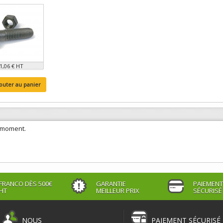
1,06 € HT
outer au panier
e moment.
FRANCO DÈS 500€
GARANTIE
PAIEMENT
HT
MEILLEUR PRIX
SÉCURISÉ
NOUS
PAIEMENT SÉCURISÉ