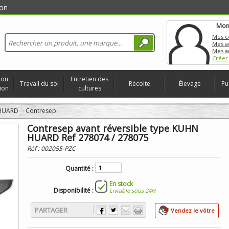
on
Mon
Mes 
Mes a
Mes a
Créer
ion
Entretien des
Travail du sol
Récolte
Élevage
Pu
ion
cultures
 HUARD
Contresep
Contresep avant réversible type KUHN
HUARD Ref 278074 / 278075
Réf :
002055-PZC
Quantité :
En stock
Disponibilité :
Livrable sous 24H
PARTAGER
Vendez le vôtre