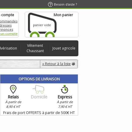
Besoin d'aide ?
 compte
Mon panier
commandes
panier vide
dresses
nnonces
 un compte
Vêtement
lvérisation
Jouet agricole
Chaussant
« Retour à la liste
OPTIONS DE LIVRAISON
Relais
Domicile
Express
À partir de
À partir de
8,90 € HT
7,90 € HT
Frais de port OFFERTS à partir de 500€ HT