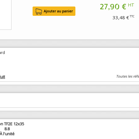
27,90 €
HT
33,48 €
TTC
ard
uit
Toutes les réf
n TF2E 12x35
8.8
À l'unité