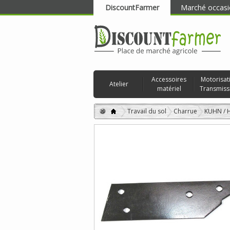
DiscountFarmer
Marché occasi
RECHERCHER
Accessoires
Motorisat
Atelier
matériel
Transmiss
Travail du sol
Charrue
KUHN /