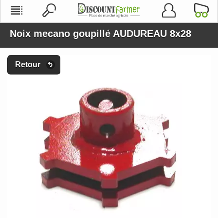
Noix mecano goupillé AUDUREAU 8x28
Retour