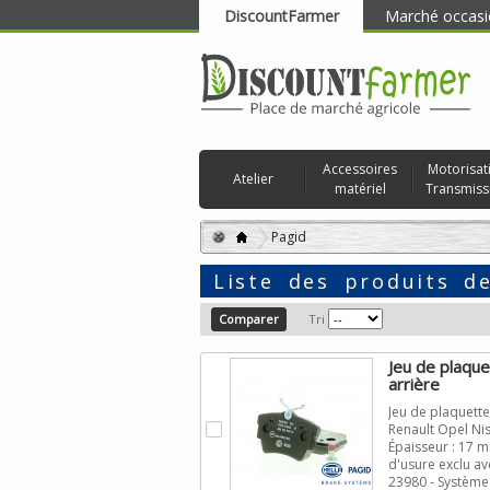
DiscountFarmer
Marché occasi
RECHERCHER
Accessoires
Motorisat
Atelier
matériel
Transmiss
Pagid
Liste des produits 
Tri
Jeu de plaqu
arrière
Jeu de plaquett
.
Renault Opel Nis
Épaisseur : 17 m
d'usure exclu av
23980 - Système 