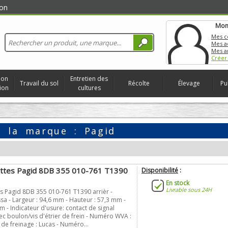
on
Mon
Mes 
Mes a
Mes a
Créer
ion
Entretien des
Travail du sol
Récolte
Élevage
Pu
ion
cultures
de la marque :
Pagid
ettes Pagid 8DB 355 010-761 T1390
Disponibilité
:
En stock
Livrable sous 24H
es Pagid 8DB 355 010-761 T1390 arrièr -
sa - Largeur : 94,6 mm - Hauteur : 57,3 mm -
m - Indicateur d'usure: contact de signal
ec boulon/vis d'étrier de frein - Numéro WVA :
de freinage : Lucas - Numéro...