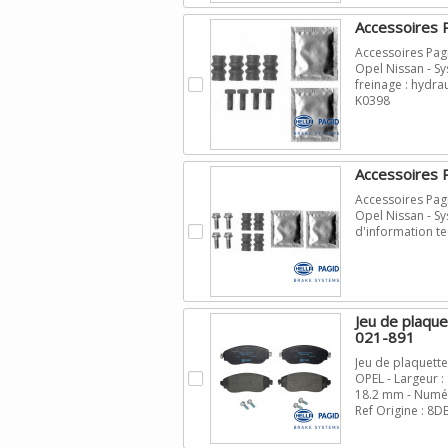
Accessoires 
Accessoires Pag
Opel Nissan - Sy
.
freinage : hydra
K0398
Accessoires 
Accessoires Pag
Opel Nissan - S
.
d'information t
Jeu de plaqu
021-891
Jeu de plaquett
.
OPEL - Largeur :
18.2 mm - Numér
Ref Origine : 8