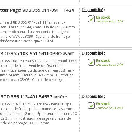
ettes Pagid 8DB 355 011-091 T1424
Disponibilité
:
En stock
Livrable sous 24H
es Pagid 8DB 355 011-091 T1424 avant -
san - Largeur : 144,9 mm - Hauteur : 62,4 mm -
 mm - Indicateur d'usure: contact de signal
 Numéro WVA : 23099 - Système de freinage:
d'information technique : T1424
d 8DD 355 108-951 54160PRO avant
Disponibilité
:
En stock
D 355 108-951 54160PRO avant - Renault Opel
Livrable sous 24H
disque de frein : ventilé de l'extérieur -
 mm - Épaisseur du disque de frein : 28 mm -
m : 24 mm - Hauteur : 49,7 mm - Illustration
 de trous : 05/06 - Cercle de percage...
 8DD 355 113-401 54537 arrière
Disponibilité
:
En stock
D 355 113-401 54537 arrière - Renault Opel
Livrable sous 24H
 disque de frein : plein - Diamètre : 280 mm -
que de frein : 12 mm - Épaisseur minimum : 10
02,2 mm - Illustration alésage / nombre de
ercle de percage - Ø : 118 mm -...