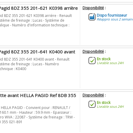
Pagid 8DZ 355 201-621 K0398 arrière
Disponibilité
:
Dispo fournisseur
id 8DZ 355 201-621 K0398 arrière - Renault
Réappro sous 2 semain
stème de freinage : Lucas - Système de
ulique - Numéro d'information technique :
Pagid 8DZ 355 201-641 K0400 avant
Disponibilité
:
En stock
id 8DZ 355 201-641 K0400 avant - Renault
Livrable sous 24H
ystème de freinage : Lucas - Numéro
echnique : K0400
ette avant HELLA PAGID Ref 8DB 355
Disponibilité
:
En stock
Livrable sous 24H
e HELLA PAGID - Convient pour : RENAULT /
 160.1 mm - Hauteur : 59.9 mm - Epaisseur :
o WVA : 22087 - Système de freinage : TRW -
DB 355 021-891