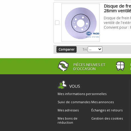
Disque de f
28mm ventilé 
Disque de frei
.
ventilé de l'exté
Convient pour 
Tri
PIÈCES NEUVES ET
D'OCCASION
VOUS
Mes informations personnelles
Suivi de commandes
Mes annonces
Mes adresses
Échanges et retours
Mes bons de
Gestion des cookies
réduction