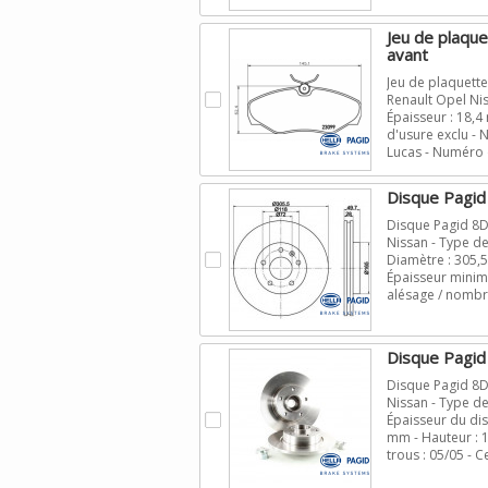
Jeu de plaqu
avant
Jeu de plaquett
.
Renault Opel Nis
Épaisseur : 18,4
d'usure exclu -
Lucas - Numéro 
Disque Pagi
Disque Pagid 8D
Nissan - Type de 
.
Diamètre : 305,5
Épaisseur minimu
alésage / nombre
Disque Pagid
Disque Pagid 8D
Nissan - Type de
.
Épaisseur du dis
mm - Hauteur : 1
trous : 05/05 - C