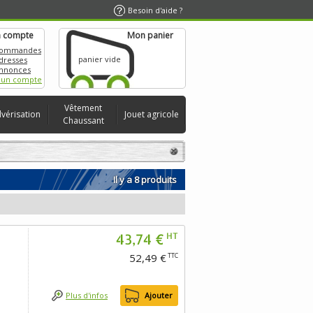
Besoin d'aide ?
 compte
Mon panier
commandes
panier vide
dresses
nnonces
 un compte
Vêtement
lvérisation
Jouet agricole
Chaussant
Il y a 8 produits
43,74 €
HT
52,49 €
TTC
Plus d'infos
Ajouter