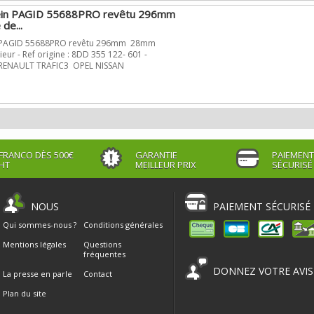
rein PAGID 55688PRO revêtu 296mm
de...
n PAGID 55688PRO revêtu 296mm 28mm
rieur - Ref origine : 8DD 355 122- 601 -
: RENAULT TRAFIC3 OPEL NISSAN
FRANCO DÈS 500€
GARANTIE
PAIEMENT
HT
MEILLEUR PRIX
SÉCURISÉ
NOUS
PAIEMENT SÉCURISÉ
Qui sommes-nous ?
Conditions générales
Mentions légales
Questions
fréquentes
DONNEZ VOTRE AVIS
La presse en parle
Contact
Plan du site