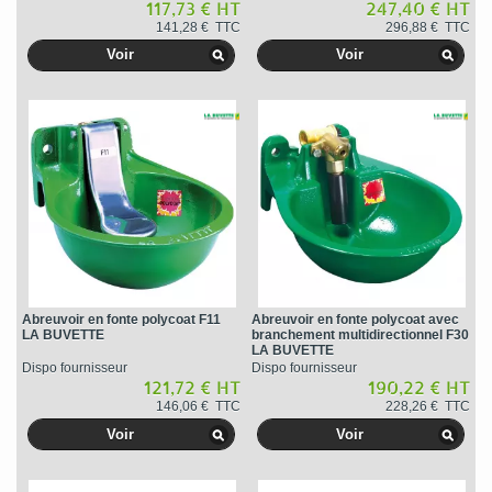
117,73 € HT
247,40 € HT
141,28 € TTC
296,88 € TTC
Voir
Voir
Abreuvoir en fonte polycoat F11
Abreuvoir en fonte polycoat avec
LA BUVETTE
branchement multidirectionnel F30
LA BUVETTE
Dispo fournisseur
Dispo fournisseur
121,72 € HT
190,22 € HT
146,06 € TTC
228,26 € TTC
Voir
Voir