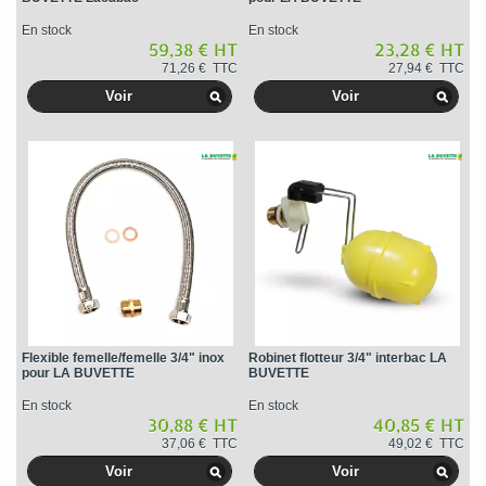
En stock
En stock
59,38 € HT
23,28 € HT
71,26 € TTC
27,94 € TTC
Voir
Voir
Flexible femelle/femelle 3/4" inox
Robinet flotteur 3/4" interbac LA
pour LA BUVETTE
BUVETTE
En stock
En stock
30,88 € HT
40,85 € HT
37,06 € TTC
49,02 € TTC
Voir
Voir