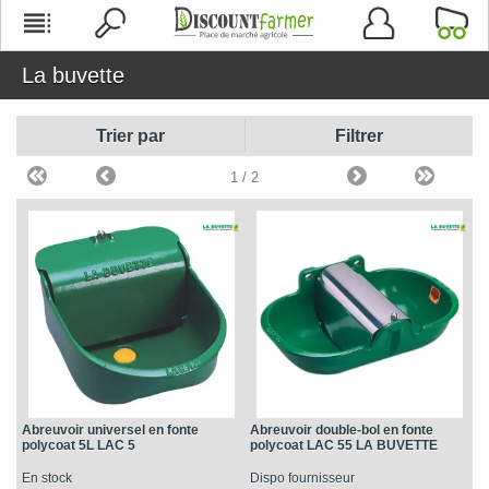
La buvette
Trier par
Filtrer
1
/ 2
Abreuvoir universel en fonte
Abreuvoir double-bol en fonte
polycoat 5L LAC 5
polycoat LAC 55 LA BUVETTE
En stock
Dispo fournisseur