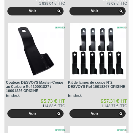
1 939,04 € TTC
79,03 € TTC
Voir
Voir
Couteau DESVOYS Master-Coupe
Kit de lames de coupe N°2
au Carbure Ref 10001827 /
DESVOYS Ref 10018267 ORIGINE
10001826 ORIGINE
En stock
En stock
95,73 € HT
957,31 € HT
114,88 € TTC
1 148,77 € TTC
Voir
Voir