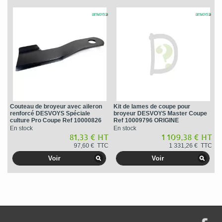
Couteau de broyeur avec aileron
Kit de lames de coupe pour
renforcé DESVOYS Spéciale
broyeur DESVOYS Master Coupe
culture Pro Coupe Ref 10000826
Ref 10009796 ORIGINE
ORIGINE
En stock
En stock
81,33 € HT
1 109,38 € HT
97,60 € TTC
1 331,26 € TTC
Voir
Voir