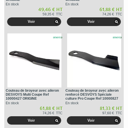
En stock
En stock
49,46 € HT
61,88 € HT
59,35 € TTC
74,26 € TTC
Voir
Voir
Couteau de broyeur avec aileron
Couteau de broyeur avec aileron
DESVOYS Multi Coupe Ref
renforcé DESVOYS Spéciale
10000427 ORIGINE
culture Pro Coupe Ref 10000827
ORIGINE
En stock
En stock
61,88 € HT
81,33 € HT
74,26 € TTC
97,60 € TTC
Voir
Voir